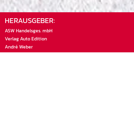
HERAUSGEBER:
ASW Handelsges. mbH
Verlag Auto Edition
André Weber
Bollbrügg 5b
23570 Lübeck
Tel.:
0171 191 42 98
E-Mail:
info@auto-edition.de